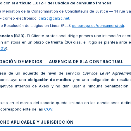
d con el
artículo L.612-1 del Código de consumo francés
:
 Médiation de la Consommation de Conciliateurs de Justice — 14 rue Sai
 correo electrónico:
cm2c@cm2c.net
;
 Resolución de Litigios en Línea (RLL):
ec.europa.eu/consumers/odr
.
onales (B2B).
El Cliente profesional dirige primero una intimación escr
ón amistosa en un plazo de treinta (30) días, el litigio se plantea ante 
CGV
).
IGACIÓN DE MEDIOS — AUSENCIA DE SLA CONTRACTUAL
resa de un acuerdo de nivel de servicio (
Service Level Agreemen
constituye una
obligación de medios
y no una obligación de resulta
bjetivos internos de Axelo y no dan lugar a ninguna penalización
xelo en el marco del soporte queda limitada en las condiciones defin
o correspondiente de las
CGV
.
CHO APLICABLE Y JURISDICCIÓN