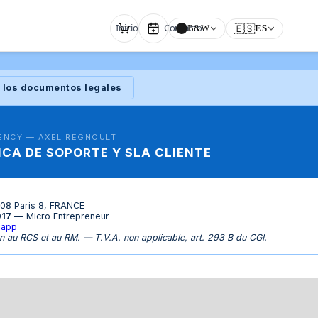
Inicio
Contacto
🇪🇸
B&W
ES
 los documentos legales
ENCY — AXEL REGNOULT
ICA DE SOPORTE Y SLA CLIENTE
008 Paris 8, FRANCE
017
— Micro Entrepreneur
.app
n au RCS et au RM. — T.V.A. non applicable, art. 293 B du CGI.