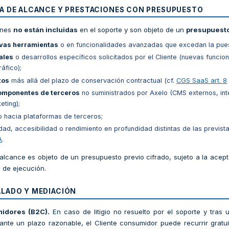
RA DE ALCANCE Y PRESTACIONES CON PRESUPUESTO
ones
no están incluidas
en el soporte y son objeto de un
presupuesto
vas herramientas
o en funcionalidades avanzadas que excedan la pue
ales
o desarrollos específicos solicitados por el Cliente (nuevas funcio
áfico);
tos
más allá del plazo de conservación contractual (cf.
CGS SaaS art. 8
componentes de terceros
no suministrados por Axelo (CMS externos, int
eting);
 hacia plataformas de terceros;
ad, accesibilidad o rendimiento en profundidad distintas de las previst
A
.
alcance es objeto de un presupuesto previo cifrado, sujeto a la acept
o de ejecución.
ALADO Y MEDIACIÓN
midores (B2C).
En caso de litigio no resuelto por el soporte y tras
ante un plazo razonable, el Cliente consumidor puede recurrir gratu