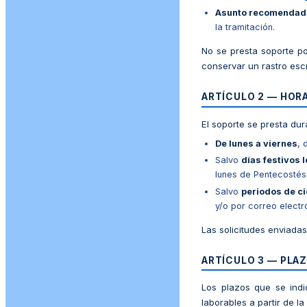
Asunto recomendad
la tramitación.
No se presta soporte por
conservar un rastro escr
ARTÍCULO 2 — HORA
El soporte se presta dur
De lunes a viernes
, 
Salvo
días festivos 
lunes de Pentecostés,
Salvo
periodos de ci
y/o por correo electró
Las solicitudes enviadas 
ARTÍCULO 3 — PLAZ
Los plazos que se ind
laborables a partir de la