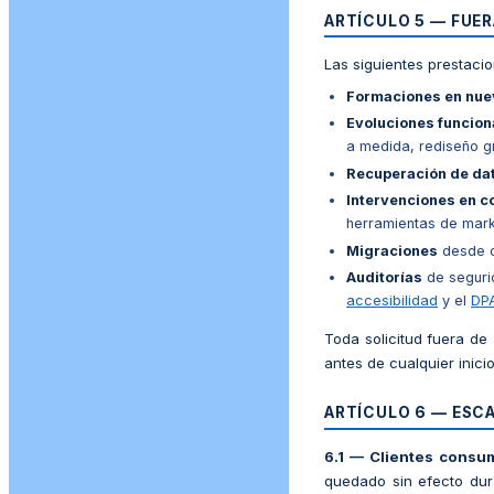
ARTÍCULO 5 — FUE
Las siguientes prestaci
Formaciones en nue
Evoluciones funcion
a medida, rediseño gr
Recuperación de da
Intervenciones en 
herramientas de mark
Migraciones
desde o
Auditorías
de segurid
accesibilidad
y el
DP
Toda solicitud fuera de 
antes de cualquier inici
ARTÍCULO 6 — ESC
6.1 — Clientes consu
quedado sin efecto dur