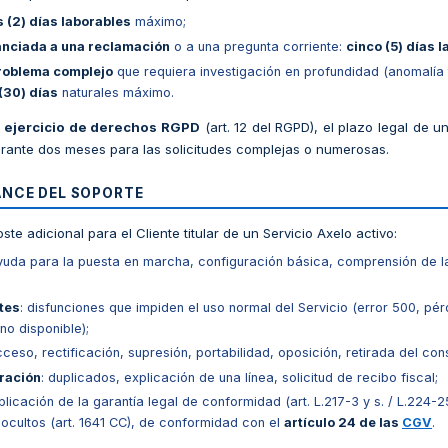
 (2) días laborables
máximo;
anciada a una reclamación
o a una pregunta corriente:
cinco (5) días 
problema complejo
que requiera investigación en profundidad (anomalía 
 (30) días
naturales máximo.
e ejercicio de derechos RGPD
(art. 12 del RGPD), el plazo legal de 
rante dos meses para las solicitudes complejas o numerosas.
ANCE DEL SOPORTE
oste adicional para el Cliente titular de un Servicio Axelo activo:
ayuda para la puesta en marcha, configuración básica, comprensión de l
tes
: disfunciones que impiden el uso normal del Servicio (error 500, pér
no disponible);
cceso, rectificación, supresión, portabilidad, oposición, retirada del con
uración
: duplicados, explicación de una línea, solicitud de recibo fiscal;
aplicación de la garantía legal de conformidad (art. L.217-3 y s. / L.224-2
s ocultos (art. 1641 CC), de conformidad con el
artículo 24 de las
CGV
.