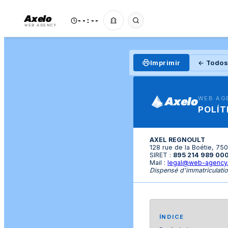
Axelo
--:--
WEB AGENCY
Imprimir
← Todos
Axelo
WEB AG
POLÍT
AXEL REGNOULT
128 rue de la Boétie, 75
SIRET :
895 214 989 00
Mail :
legal@web-agency
Dispensé d'immatriculatio
ÍNDICE