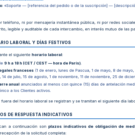
o
: «Soporte — [referencia del pedido o de la suscripción] — [descripció
 teléfono, ni por mensajería instantánea pública, ni por redes social
ito, legible y auditable de cada intercambio, en interés mutuo de las pa
RIO LABORAL Y DÍAS FESTIVOS
ante el siguiente
horario laboral
:
de
9 h a 18 h (CET / CEST — hora de París)
.
legales franceses
(1 de enero, lunes de Pascua, 1 de mayo, 8 de mayo, 
 14 de julio, 15 de agosto, 1 de noviembre, 11 de noviembre, 25 de dicie
erre anual
anunciados al menos con quince (15) días de antelación media
nico a los Clientes activos.
fuera del horario laboral se registran y se tramitan el siguiente día lab
OS DE RESPUESTA INDICATIVOS
ican a continuación son
plazos indicativos de obligación de med
 recepción de la solicitud completa: