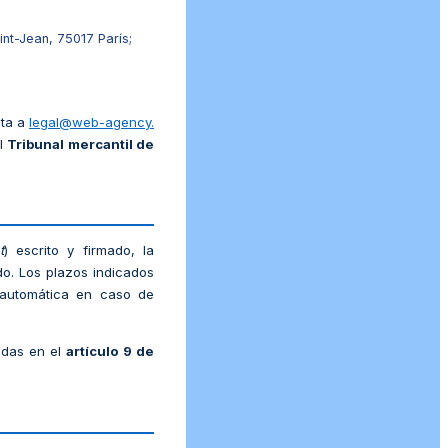
nt-Jean, 75017 París;
ita a
legal@web-agency.
el
Tribunal mercantil de
t
) escrito y firmado, la
do. Los plazos indicados
 automática en caso de
idas en el
artículo 9 de