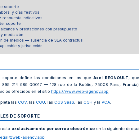
de soporte
aboral y días festivos
e respuesta indicativos
del soporte
 alcance y prestaciones con presupuesto
 y mediación
ón de medios — ausencia de SLA contractual
plicable y jurisdicción
de soporte define las condiciones en las que
Axel REGNOULT
, qu
 895 214 989 00017 — 128 rue de la Boétie, 75008 París, Francia), 
vicios ofrecidos en el sitio
https://www.web-agency.app
.
mpleta las
CGV
, las
CGU
, las
CGS SaaS
, las
CGH
y la
PCA
.
ALES DE SOPORTE
 presta
exclusivamente por correo electrónico
en la siguiente direcc
legal@web-agency.app