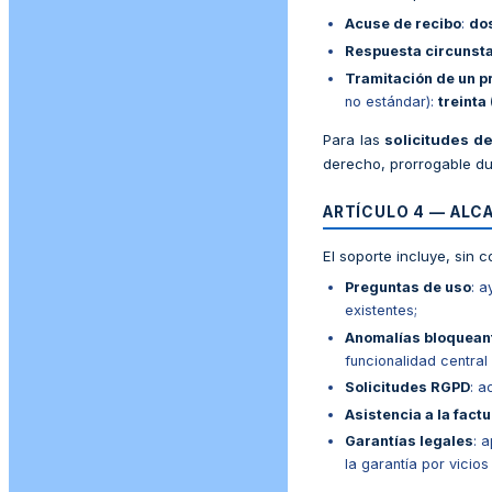
Acuse de recibo
:
dos
Respuesta circunst
Tramitación de un 
no estándar):
treinta
Para las
solicitudes d
derecho, prorrogable du
ARTÍCULO 4 — ALC
El soporte incluye, sin c
Preguntas de uso
: 
existentes;
Anomalías bloquean
funcionalidad central 
Solicitudes RGPD
: a
Asistencia a la fact
Garantías legales
: 
la garantía por vicio