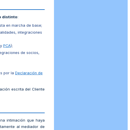
 distinto
:
sta en marcha de base;
nalidades, integraciones
y
PCA
);
egraciones de socios,
as por la
Declaración de
ación escrita del Cliente
 una intimación que haya
itamente al mediador de