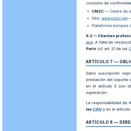
consumo de conformida
CM2C
— Centre de la
Sitio:
www.cm2c.net
—
Plataforma europea de
6.2 — Clientes profesi
app
. A falta de resoluci
París
(cf. art. 21 de las
ARTÍCULO 7 — OBL
Salvo suscripción exp
prestación del soporte 
en el artículo 3 son o
superación.
La responsabilidad de A
las
CGU
y en el artícul
ARTÍCULO 8 — DERE