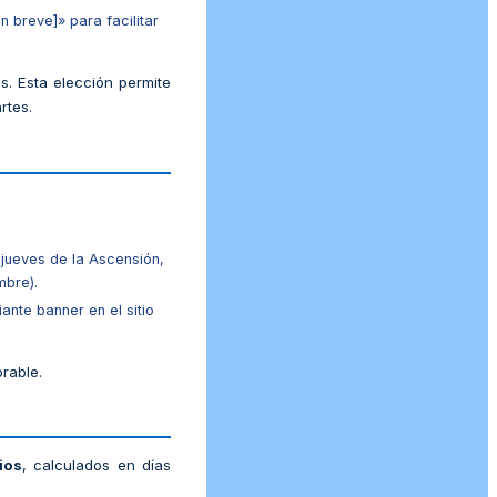
n breve]» para facilitar
es. Esta elección permite
rtes.
jueves de la Ascensión,
mbre).
nte banner en el sitio
orable.
ios
, calculados en días